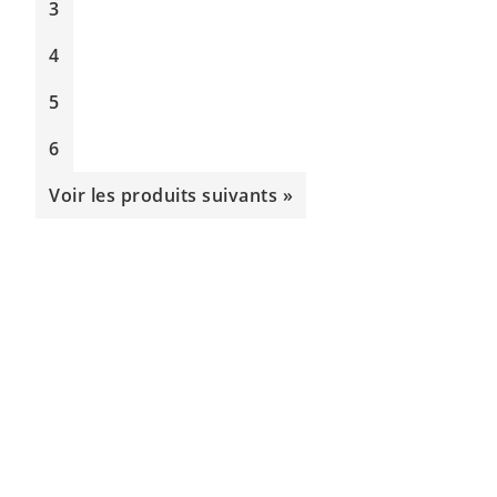
3
4
5
6
Voir les produits suivants »
FOOTER