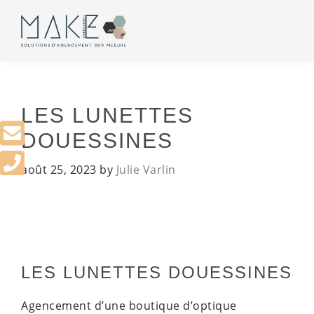
Passer
Passer
Passer
Passer
à
au
à
au
la
contenu
la
pied
Make
Solutions
navigation
principal
barre
de
agencement
aménagement
principale
latérale
page
de
principale
bureau
LES LUNETTES
DOUESSINES
août 25, 2023
by
Julie Varlin
LES LUNETTES DOUESSINES
Agencement d’une boutique d’optique