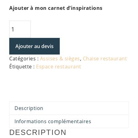
Ajouter à mon carnet d’inspirations
quantité
de
Chaise
Ajouter au devis
Jackie
Catégories :
Assises & sièges
,
Chaise restaurant
Étiquette :
Espace restaurant
Description
Informations complémentaires
DESCRIPTION