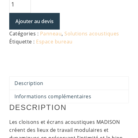
de
Ecran
Ajouter au devis
MADISON
Catégories :
Panneau
,
Solutions acoustiques
Étiquette :
Espace bureau
Description
Informations complémentaires
DESCRIPTION
Les cloisons et écrans acoustiques MADISON
créent des lieux de travail modulaires et
dynamiques en préservant l’intimité et le bien-